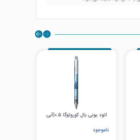
اتود یونی بال کوروتوگا ۰.۵|آبی
ناموجود
ناموجود