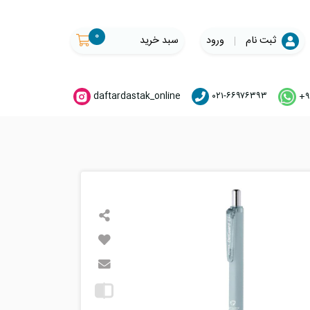
۰
ثبت نام
ورود
سبد خرید
daftardastak_online
۰۲۱-۶۶۹۷۶۳۹۳
+۹