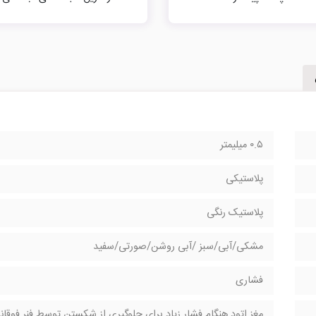
۰.۵ میلیمتر
پلاستیکی
پلاستیک رنگی
مشکی/آبی/سبز /آبی روشن/صورتی/سفید
فشاری
مغز اتود هنگام فشار زیاد برای جلوگیری از شکستن توسط فنر فوقا