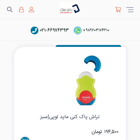
جستج
۰۲۱-۶۶۹۷۶۳۹۳
تراش فانتزی دخترانه و پسرانه
+۹۸۹۲۰۳۱۷۴۶۱۰
تراش پاک کنی ماپد لوپی|سبز
۱۹۴,۵۰۰ تومان