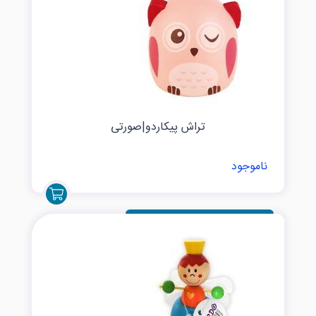
تراش پیکاردو|صورتی
ناموجود