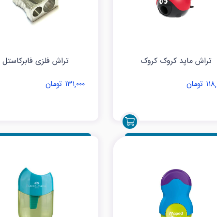
تراش ماپد کروک کروک
تراش فلزی فابرکاستل
۱ تومان
۱۳۱,۰۰۰ تومان