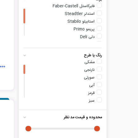
فابرکاستل Faber-Castell
استدلر Steadtler
استابیلو Stabilo
پریمو Primo
دلی Deli
اونر Owner
کویلو Quilo
رنگ یا طرح
آرت لاین Artline
مشکی
۳۰,۰۰۰
ماپد Maped
نارنجی
پیکاردو Picardo
صورتی
آبی
قرمز
سبز
بنفش
زرد
محدوده و قیمت مد نظر
سرمه ای
آبی روشن