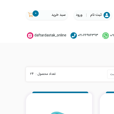
۰
ثبت نام
ورود
سبد خرید
daftardastak_online
۰۲۱-۶۶۹۷۶۳۹۳
+۹
تعداد محصول :
۲۴
ست