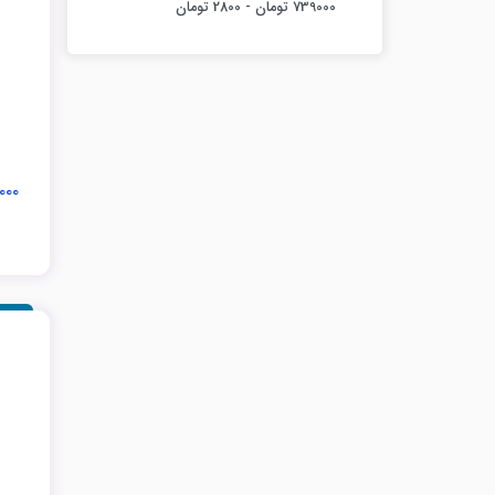
سبز روشن
نقره ای
پری
دزد دریایی
ارغوانی
کفشدوزک
فیروزه ای
۱۸,۰۰۰
ملوان
فرشته
تک سوراخه
دو سوراخه
بنفش روشن
نهنگ