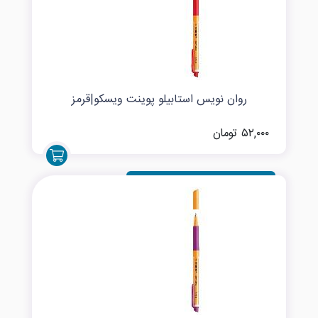
روان نویس استابیلو پوینت ویسکو|قرمز
۵۲,۰۰۰ تومان