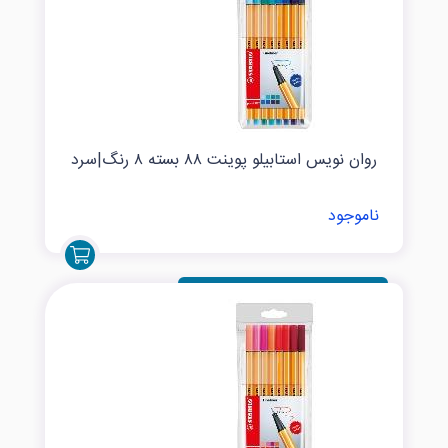
روان نویس استابیلو پوینت ۸۸ بسته ۸ رنگ|سرد
ناموجود