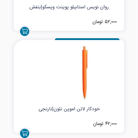
روان نویس استابیلو پوینت ویسکو|بنفش
۵۲,۰۰۰ تومان
خودکار لاتن اموپن نئون|نارنجی
۴۲,۰۰۰ تومان