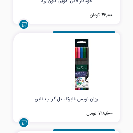
خودکار لاتن اموپن نئون|زرد
۴۲,۰۰۰ تومان
روان نویس فابرکاستل گریپ فاین
۷۱۸,۵۰۰ تومان