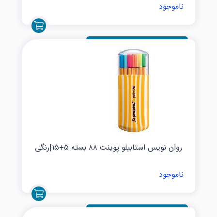
ناموجود
روان نویس استابیلو پوینت ۸۸ بسته ۵+۱۵|رنگی
ناموجود