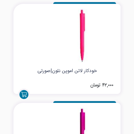
خودکار لاتن اموپن نئون|صورتی
۴۲,۰۰۰ تومان