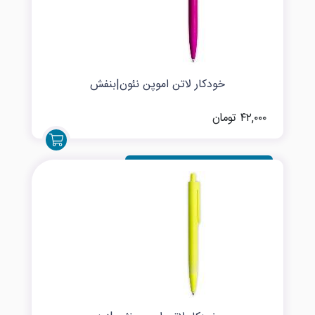
خودکار لاتن اموپن نئون|بنفش
۴۲,۰۰۰ تومان