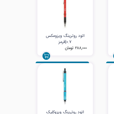
اتود روترینگ ویزومکس
۰.۷|قرمز
۲۸۸,۰۰۰ تومان
اتود روترینگ ویزوکلیک