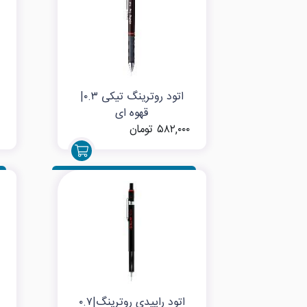
اتود روترینگ تیکی ۰.۳|
قهوه ای
۵۸۲,۰۰۰ تومان
اتود راپیدی روترینگ|۰.۷