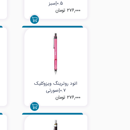
۰.۵|سبز
۲۷۶,۰۰۰ تومان
اتود روترینگ ویزوکلیک
۰.۷|صورتی
۲۷۶,۰۰۰ تومان