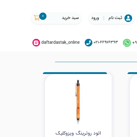
۰
ثبت نام
ورود
سبد خرید
daftardastak_online
۰۲۱-۶۶۹۷۶۳۹۳
+۹
اتود روترینگ ویزوکلیک