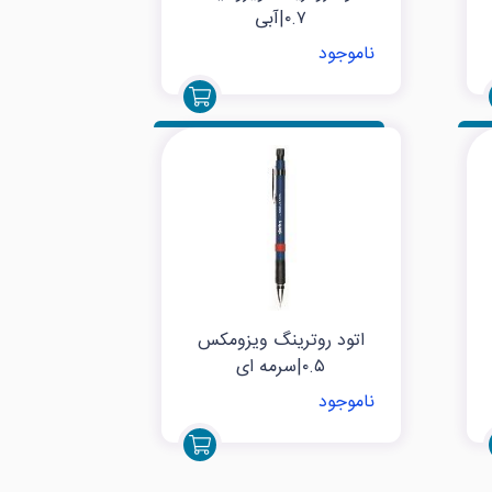
۰.۷|آبی
ناموجود
اتود روترینگ ویزومکس
۰.۵|سرمه ای
ناموجود