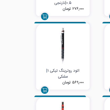
۰.۵|نارنجی
۲۷۶,۰۰۰ تومان
اتود روترینگ تیکی ۱|
مشکی
۵۶۹,۰۰۰ تومان