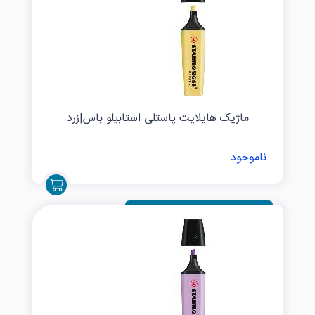
ماژیک هایلایت پاستلی استابیلو باس|زرد
ناموجود