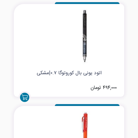
اتود یونی بال کوروتوگا ۰.۷|مشکی
۴۹۴,۰۰۰ تومان