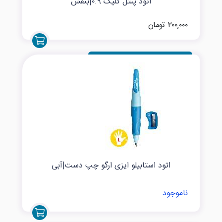
اتود پنتل کلیک ۰.۹|بنفش
۲۰۰,۰۰۰ تومان
اتود استابیلو ایزی ارگو چپ دست|آبی
ناموجود