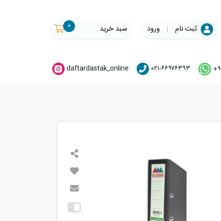
۰
ثبت نام
ورود
سبد خرید
daftardastak_online
۰۲۱-۶۶۹۷۶۳۹۳
+۹