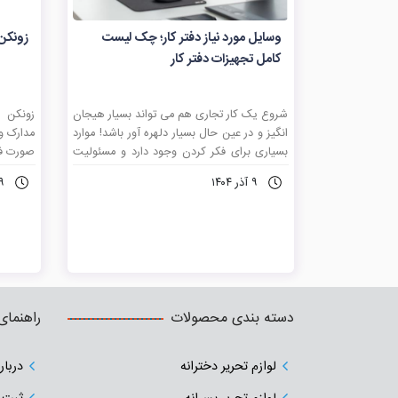
وسایل مورد نیاز دفتر کار؛ چک لیست
زونکن
کامل تجهیزات دفتر کار
شروع یک کار تجاری هم می تواند بسیار هیجان
زونکن 
انگیز و در عین حال بسیار دلهره آور باشد! موارد
مدارک و 
بسیاری برای فکر کردن وجود دارد و مسئولیت
صورت فرد
های زیادی وجود دارد اما قبل از شروع کار باید
اینکه ا
۹ آذر ۱۴۰۴
۹ آذر ۴
به فکر تهیه لیست وسایل مورد نیاز دفتر کار
انجام م
جهت رفاه حال پرسنل که برای ساعات طولانی
شرکت ها
در آنجا حضور خواهند داشت؛ باشید.
رایج اس
برای نگ
همینطور
شما هر 
باشید، 
دسته بندی محصولات
راهنمای
بایگانی 
لوازم تحریر دخترانه
دربار