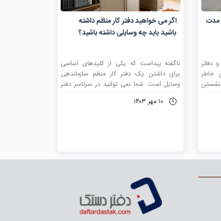
 مدت
اگر می خواهید دفتر کار منظم داشته
باشید باید چه وسایلی داشته باشید؟
 دفاتر
ناگفته پیداست که یکی از کلیدهای اساسی
ن خاطر
برای داشتن یک دفتر کار منظم سازماندهی
نشستن
وسایل است. شما نمی توانید در سرتاسر دفتر
افرادی
کارتان کاغذهایی به صورت انباشته شده روی
۱۰ مهر ۱۴۰۳
ذرانید
هم داشته باشید. همچنین نمی توانید خودکار
 که شما
یا خودنویس مورد علاقه تان را روی میز رها
د و به
کنید. پس برای داشتن یک میز کار منظم شما
 بسیار
به یکسری وسائل نیاز دارید.
کن است
 پایان
روند را
راز این
ه شوید
 نشستن