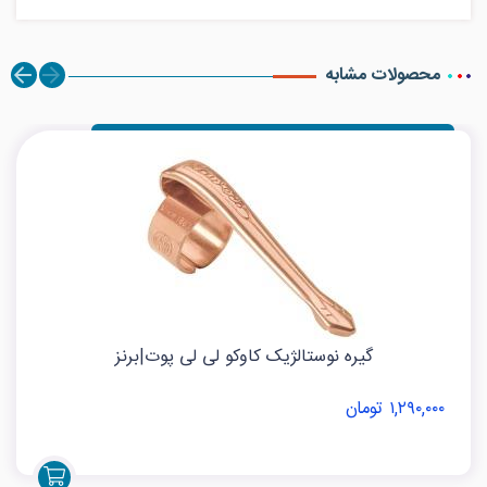
محصولات مشابه
گیره نوستالژیک کاوکو لی لی پوت|برنز
۱,۲۹۰,۰۰۰ تومان