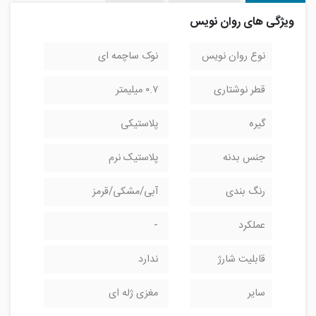
ویژگی های روان نویس
نوع روان نویس
نوک ساچمه ای
قطر نوشتاری
۰.۷ میلیمتر
گیره
پلاستیکی
جنس بدنه
پلاستیک نرم
رنگ بندی
آبی/مشکی/قرمز
عملکرد
-
قابلیت شارژ
ندارد
سایر
مغزی ژله ای