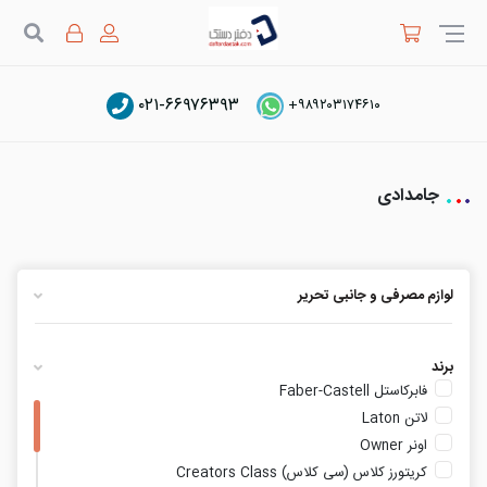
جستج
۰۲۱-۶۶۹۷۶۳۹۳
+۹۸۹۲۰۳۱۷۴۶۱۰
دفتر دستک
دسته بندی محصولات
لوازم مصرفی و جانبی تحریر
جامدادی
جامدادی
لوازم مصرفی و جانبی تحریر
برند
فابرکاستل Faber-Castell
لاتن Laton
اونر Owner
کریتورز کلاس (سی کلاس) Creators Class