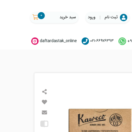
۰
ثبت نام
ورود
سبد خرید
daftardastak_online
۰۲۱-۶۶۹۷۶۳۹۳
+۹