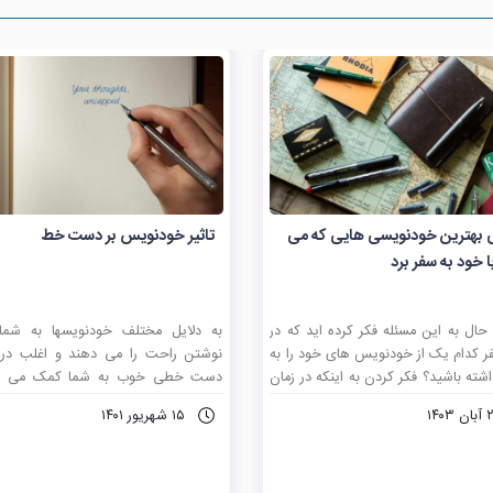
 بهترین خودنویسی هایی که می
تاثیر خودنویس بر دست خط
ا خود به سفر برد
ه حال به این مسئله فکر کرده اید که در
به دلایل مختلف خودنویس­ها به شما
ر کدام یک از خودنویس های خود را به
نوشتن راحت را می ­دهند و اغلب در
شته باشید؟ فکر کردن به اینکه در زمان
 به دور از خانه و مجموعه قلم های خود
خودنویس به شما امکان فشار آوردن کم
ن ۱۴۰۳
۱۵ شهریور ۱۴۰۱
سیار دشوار است. در این مقاله با ما
به سطح کاغذ نسبت به خودکار یا روا
اشید تا به شما چند نمونه خودنویس
می ­دهد. ۲. در یک حالت مشابه
طمئن را معرفی نماییم.
باعث ارتقاء نو