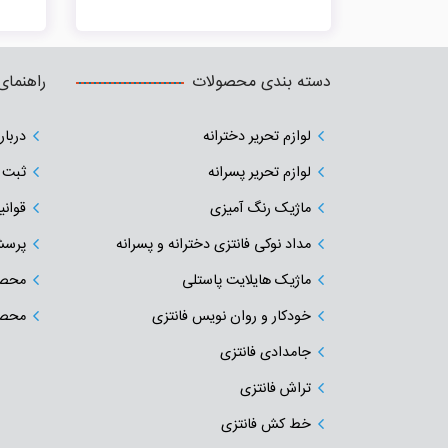
جاذب را زیر لباس قرار دهید تا بتوانید روی
همان نقطه کار کنید سپس از پاک کننده
استفاده کنید.
دسته بندی محصولات
راهنمای
لوازم تحریر دخترانه
دربار
لوازم تحریر پسرانه
ثبت 
ماژیک رنگ آمیزی
قوانی
مداد نوکی فانتزی دخترانه و پسرانه
پرسش
ماژیک هایلایت پاستلی
محصو
خودکار و روان نویس فانتزی
محصو
جامدادی‌ فانتزی
تراش فانتزی
خط کش فانتزی