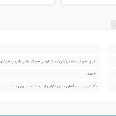
-
دارای ۱۰ رنگ: مشکی/آبی/سبز/طوسی/قرمز/نارنجی/آبی روشن/قهوه ای/بنفش/سرمه ای
۱۰ عدد
نگارشی روان و آسان بدون نگرانی از ایجاد لکه بر روی کاغذ