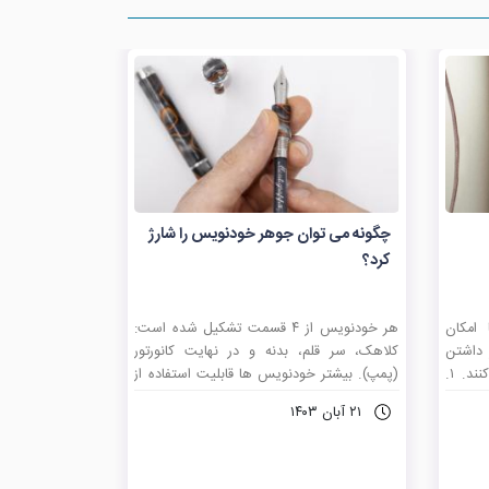
چگونه می توان جوهر خودنویس را شارژ
کرد؟
 امکان
هر خودنویس از ۴ قسمت تشکیل شده است:
 داشتن
کلاهک، سر قلم، بدنه و در نهایت کانورتور
دست خطی خوب به شما کمک می ­کنند. ۱.
(پمپ). بیشتر خودنویس ها قابلیت استفاده از
تری را
پمپ و یا کارتریج را دارا می باشند. در واقع
۲۱ آبان ۱۴۰۳
ن نویس
کارتریج یک واحد یکبار مصرف که از جوهر پر
 خودنویس
شده است را تنها یکبار می توان استفاده کرد.
شتن می ­شود. ۳. با داشتن