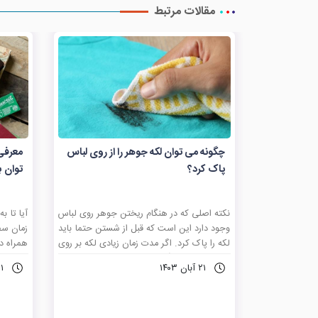
مقالات مرتبط
چگونه می توان لکه جوهر را از روی لباس
معرفی
پاک کرد؟
توان ب
نکته اصلی که در هنگام ریختن جوهر روی لباس
آیا تا ب
وجود دارد این است که قبل از شستن حتما باید
زمان سف
لکه را پاک کرد. اگر مدت زمان زیادی لکه بر روی
همراه دا
لباس شما قرار بگیرد باعث می شود که لکه به
هایی که
۲۱ آبان ۱۴۰۳
۲۱ آبا
طور عمیقی در الیاف لباس فرو رود و پاک کردن
باشید ب
آن دشوارتر می شود. هنگامی که بر روی لباس
همراه ب
خود جوهر می ریزید ابتدا یک حوله کاغذی
ایمن و م