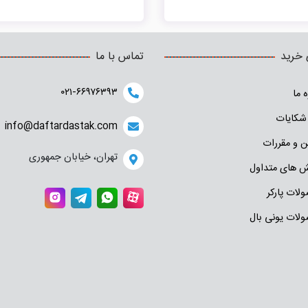
خودنویسی سبک و متعادل برای مدت
طولانی به آسودگی بنویسید.
 خرید
تماس با ما
۰۲۱-۶۶۹۷۶۳۹۳
ه ما
شکایات
info@daftardastak.com
ن و مقررات
تهران، خیابان جمهوری
 های متداول
لات پارکر
لات یونی بال