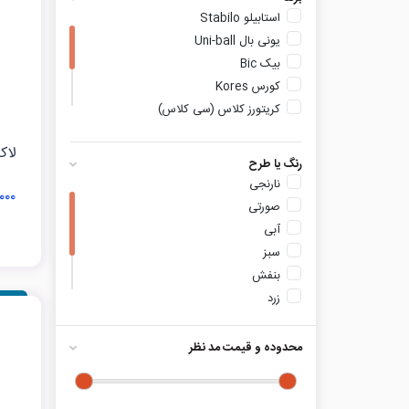
استابیلو Stabilo
یونی بال Uni-ball
بیک Bic
کورس Kores
کریتورز کلاس (سی کلاس)
Creators Class
لاک
آرت لاین Artline
رنگ یا طرح
پنتر Panter
نارنجی
۳۹,۰۰۰
صورتی
آبی
سبز
بنفش
زرد
شفاف
۷ml
محدوده و قیمت مد نظر
۱۰ml