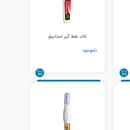
لاك غلط گیر استابیلو
ناموجود