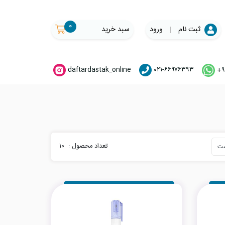
۰
ثبت نام
ورود
سبد خرید
daftardastak_online
۰۲۱-۶۶۹۷۶۳۹۳
+۹
تعداد محصول :
۱۰
ست