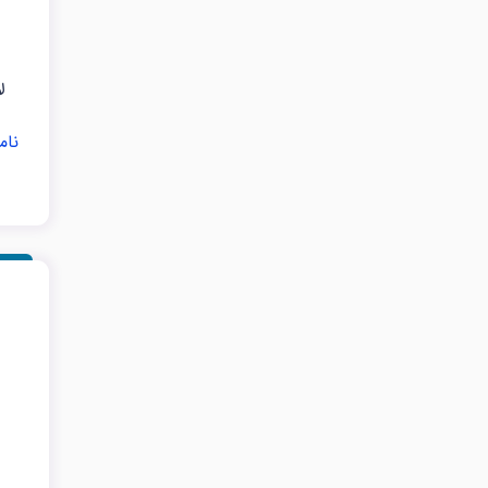
ل
نام