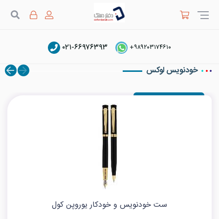
جستج
۰۲۱-۶۶۹۷۶۳۹۳
دفتر دستک
یوروپن Uropen
+۹۸۹۲۰۳۱۷۴۶۱۰
خودنویس لوکس
ست خودنویس و خودکار یوروپن کول