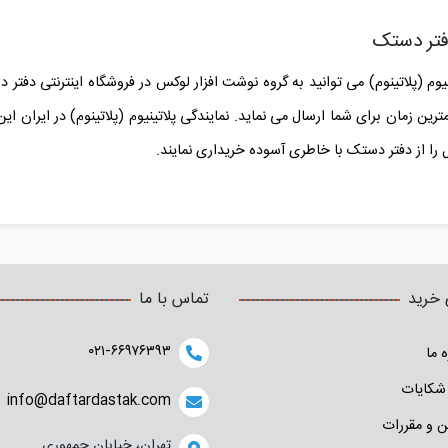
فتر دستک
یوم (پلاتینوم) می توانید به گروه نوشت افزار لوکس در فروشگاه اینترنتی دفت
رین زمان برای شما ارسال می نماید. نمایندگی پلاتینیوم (پلاتینوم) در ایران ا
ل را از دفتر دستک با خاطری آسوده خریداری نمایند.
 خرید
تماس با ما
۰۲۱-۶۶۹۷۶۳۹۳
ه ما
شکایات
info@daftardastak.com
ن و مقررات
تهران، خیابان جمهوری