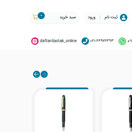
۰
ثبت نام
ورود
سبد خرید
daftardastak_online
۰۲۱-۶۶۹۷۶۳۹۳
+۹