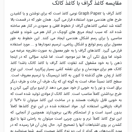
مقایسه کاغذ گراف با کاغذ کالک
کاغذ گراف یا Graph Paper نوعی کاغذ است که برای نوشتن و یا کشیدن
طرح های هندسی مورد استفاده قرار می گیرد. همان طور که در قسمت بالا
گفته شد تمامی کاغذهای گراف از خطوط افقی و عمودی در کنار هم ساخته
شده اند که سبب ایجاد مربع های کوچک در کنار هم می شوند و فضای
مناسبی را برای رسم اشکال هندسی ایجاد می کنند. این خطوط به طور
معمول برای رسم توابع و اشکال ریاضی، ترسیم نمودارها و ... مورد استفاده
قرار می گیرد. کاغذهای گراف را به طور معمول به صورت دفترچه عرضه می
شوند اما ورق تکی آن ها نیز موجود است. اما شاید سؤالی که در اینجا
ذهن را به خود مشغول کند تفاوت کاغذ گراف با کاغذ کالک باشد! کاغذ
کالک هم برای مهندسان و برای نقشه کشی بسیار پرکاربرد است. این نوع
کاغذ از زمان های گذشته تا کنون به کاغذ تریسینگ یا ترسیم معروف است.
سطح کاغذ نسبتاً صاف است به گونه ای که یک طرف آن مات و طرف دیگر
براق است و نور را به خوبی از خود عبور می دهد از اینرو برای کپی کردن و
طرح برداشتن کاملاً مناسب است. کاغذ کالک از موادی تولید شده است که
به خوبی قابل بازیافت هستند و در ساخت این کاغذ میتوان تا ۳۰% از
الیاف بازیافتی استفاده کرد. مواد استفاده شده در این نوع کاغذها کاملاً
بدون اسید است و از استحکام بالایی برخوردارند همچنین از آنجایی که
این نوع کاغذ کاملاً نرم و بدون چربی است میتوان به راحتی تنها با تیغ
کشدن بر روی اشتباهات آنها را تصحیح کرد. حال زمان آن فرا رسیده که در
مورد کاربردهای هر کدام از این دو نوع کاغذ صحبت کنیم. شما میتوانید به